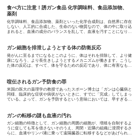
食べ方に注意！誘ガン食品 化学調味料、食品添加物、
薬剤
化学調味料、食品添加物、薬剤といった化学合成剤は、自然界に存在
しない、人工的に合成した、生命のない物質なので、体の中に取り込
まれると、血液の成分のバランスを乱して、血液を汚すことになりま
す。発ガン性ありとして、禁止された食品添加物などもたく...
ガン細胞を排泄しようとする体の防衛反応
発がんに至るまでになるとこのように、体はそれを排除して、より健
康になろう、より長生きしようとするメカニズムが働きます。こうし
た体の反応は、すべて、体を守るための反応であり、体に有害なもの
ほ、何ひとつありません。こうした症状は、人間が勝手に、...
喧伝されるガン予防食の罪
米国の医大の薬理学の教授であったスポーン博士は「ガンは心臓病と
同様、臨床的な症状や病状がないときに、すでに「完成」してしまっ
ている。よって、ガンを予防するという意味においては、早すぎる、
ということはない。進行ガンを治さねばならないという点に...
ガンの転移の謎も血液の汚れ
ガン細胞の特徴として、ガン細胞の周囲の細胞が、増殖を自制するよ
うに促しても耳を借さないそのうえ、周閉・近隣の組織に浸潤するさ
らに、血液やリンパ液に乗って遠隔臓器に転移するなどがあげられま
す。しかし、ガンの原発部位から、他所へ転移しょうと離脱...