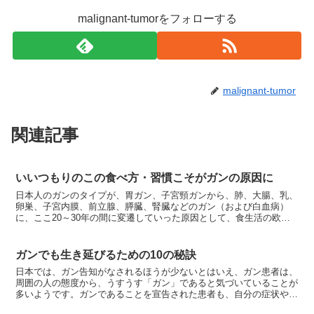
malignant-tumorをフォローする
malignant-tumor
関連記事
いいつもりのこの食べ方・習慣こそがガンの原因に
日本人のガンのタイプが、胃ガン、子宮頸ガンから、肺、大腸、乳、
卵巣、子宮内膜、前立腺、膵臓、腎臓などのガン（および白血病）
に、ここ20～30年の間に変遷していった原因として、食生活の欧米
化、すなわち高脂肪、高タンパクがあげられます。欧米の医...
ガンでも生き延びるための10の秘訣
日本では、ガン告知がなされるほうが少ないとはいえ、ガン患者は、
周囲の人の態度から、うすうす「ガン」であると気づいていることが
多いようです。ガンであることを宣告された患者も、自分の症状や周
囲の人の態度から、ガンであることを悟った患者も、一時的...