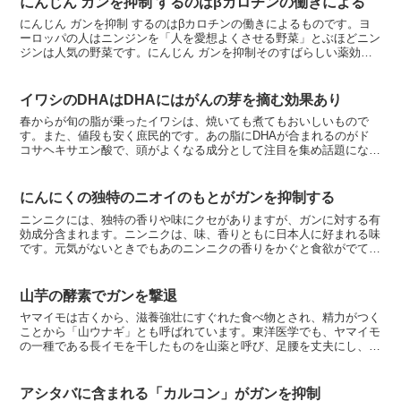
にんじん ガンを抑制 するのはβカロチンの働きによる
にんじん ガンを抑制 するのはβカロチンの働きによるものです。ヨ
ーロッパの人はニンジンを「人を愛想よくさせる野菜」とぶほどニン
ジンは人気の野菜です。にんじん ガンを抑制そのすばらしい薬効に
よって、心身ともに健康で活力にあふれ、笑顔が絶えなく...
イワシのDHAはDHAにはがんの芽を摘む効果あり
春からが旬の脂が乗ったイワシは、焼いても煮てもおいしいもので
す。また、値段も安く庶民的です。あの脂にDHAが合まれるのがド
コサヘキサエン酸で、頭がよくなる成分として注目を集め話題になっ
たこともありました。最近の研究では、大腸、結腸、肺、肝臓...
にんにくの独特のニオイのもとがガンを抑制する
ニンニクには、独特の香りや味にクセがありますが、ガンに対する有
効成分含まれます。ニンニクは、味、香りともに日本人に好まれる味
です。元気がないときでもあのニンニクの香りをかぐと食欲がでてき
たりします。ニンニクやタマネギ、ラッキョウなどのネギ頬...
山芋の酵素でガンを撃退
ヤマイモは古くから、滋養強壮にすぐれた食べ物とされ、精力がつく
ことから「山ウナギ」とも呼ばれています。東洋医学でも、ヤマイモ
の一種である長イモを干したものを山薬と呼び、足腰を丈夫にし、虚
弱体質や眼精疲労をとる食材としてしれています。里（村）...
アシタバに含まれる「カルコン」がガンを抑制