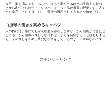
今日、葉を摘んでも、あしたにはもう葉が出るほどの生命力を持つこ
とから名づけられた「アシタバ」は、八丈島が原産の野菜です。古く
から食用にされてきており、青汁の原料としても有名な植物です。こ
れを普段から常食している八丈島、伊豆七島の人たちは長寿...
白血球の働きを高めるキャベツ
人の体には、誰にでもがん細胞が存在しますが、がん細胞ができたと
しても、がん組織へ進行しなければ、がんを発病することはありませ
ん。その進行を止める重要な役目をしているのが、白血球なのです。
白血球は、細菌やウイルスと闘って死滅させたり、体内に入...
スポンサーリンク