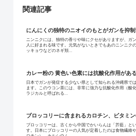
関連記事
にんにくの独特のニオイのもとがガンを抑制
ニンニクには、独特の香りや味にクセがありますが、ガ
人に好まれる味です。元気がないときでもあのニンニク
ッキョウなどのネギ頬...
カレー粉の 黄色い色素には抗酸化作用があ
日本でガンが発症する少ない県として知られる沖縄県で
ます。このウコン茶には、非常に強力な抗酸化作用（酸化
ラジカルと呼ばれる...
ブロッコリーに含まれるカロチン、ビタミン
ブロッコリーは、古くから中国でかいらんは「芥藍」と
す。日本にブロッコリーの人気が定着したのは食物繊維や
ロチン）、カルシウム...