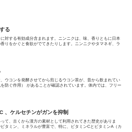
する
ンに対する有効成分含まれます。ニンニクは、味、香りともに日本
の香りをかぐと食欲がでてきたりします。ニンニクやタマネギ、ラ
る
は、ウコンを発酵させてから煎じるウコン茶が、昔から飲まれてい
を防ぐ作用） があることが確認されています。体内では、フリー
C 、ケルセチンがガンを抑制
いって、古くから漢方の素材として利用されてきた歴史がありま
ビタミン、ミネラルが豊富で、特に、ビタミンCとビタミンA（カ