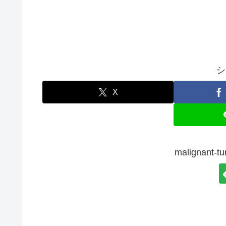
シ
X
malignan