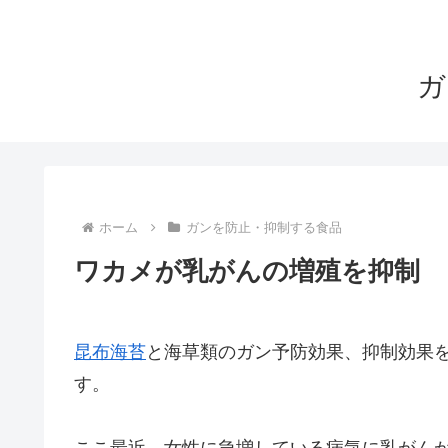
ガ
ホーム
ガンを防止・抑制する食品
ワカメが乳がんの増殖を抑制
昆布
海苔
と海草類のガン予防効果、抑制効果
す。