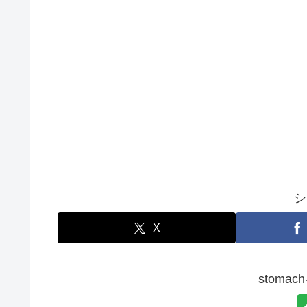
シ
X
stoma